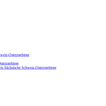
hweiz-Osterzgebirge
sterzgebirge
kreis Sächsische Schweiz-Osterzgebirge