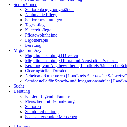
Senior*innen
Seniorenbegegnungsstätten
Ambulante Pflege
Seniorenwohnungen
Tagespflege
Kurzzeitpflege
Pflegewohnheime
Ergotherapie
Beratung
Migration | Asyl
Migrationsberatung | Dresden
Migrationsberatung | Pirna und Neustadt in Sachsen
Beratung von Asylbewerbern | Landkreis Sächsische Sc
Clearingstelle | Dresden
Arbeitsmarktmentoren | Landkreis Sächsische Schweiz-O
Servicestelle für Sprach- und Integrationsmittler | Land
Sucht
Beratung
Kinder | Jugend | Familie
Menschen mit Behinderung
Senioren
Schuldnerberatung
Seelisch erkrankte Menschen
Über uns