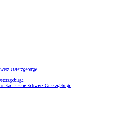
hweiz-Osterzgebirge
sterzgebirge
kreis Sächsische Schweiz-Osterzgebirge