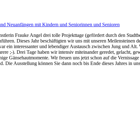
d Neuanfängen mit Kindern und Seniorinnen und Senioren
lerin Frauke Angel drei tolle Projekttage (gefördert durch den Stadtb
hführen. Dieses Jahr beschäftigten wir uns mit unseren Meilensteinen de
 ein interessanter und lebendiger Austausch zwischen Jung und Alt. Wir
hrere ;-). Drei Tage haben wir intensiv miteinander geredet, gelacht,
 einige Gänsehautmomente. Wir freuen uns jetzt schon auf die Vernissag
d. Die Ausstellung können Sie dann noch bis Ende dieses Jahres in u