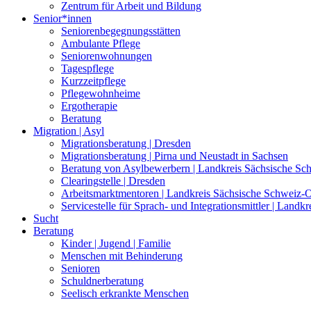
Zentrum für Arbeit und Bildung
Senior*innen
Seniorenbegegnungsstätten
Ambulante Pflege
Seniorenwohnungen
Tagespflege
Kurzzeitpflege
Pflegewohnheime
Ergotherapie
Beratung
Migration | Asyl
Migrationsberatung | Dresden
Migrationsberatung | Pirna und Neustadt in Sachsen
Beratung von Asylbewerbern | Landkreis Sächsische Sc
Clearingstelle | Dresden
Arbeitsmarktmentoren | Landkreis Sächsische Schweiz-O
Servicestelle für Sprach- und Integrationsmittler | Land
Sucht
Beratung
Kinder | Jugend | Familie
Menschen mit Behinderung
Senioren
Schuldnerberatung
Seelisch erkrankte Menschen