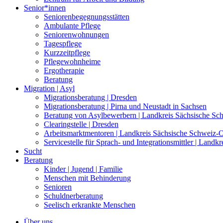
Senior*innen
Seniorenbegegnungsstätten
Ambulante Pflege
Seniorenwohnungen
Tagespflege
Kurzzeitpflege
Pflegewohnheime
Ergotherapie
Beratung
Migration | Asyl
Migrationsberatung | Dresden
Migrationsberatung | Pirna und Neustadt in Sachsen
Beratung von Asylbewerbern | Landkreis Sächsische Sc
Clearingstelle | Dresden
Arbeitsmarktmentoren | Landkreis Sächsische Schweiz-O
Servicestelle für Sprach- und Integrationsmittler | Land
Sucht
Beratung
Kinder | Jugend | Familie
Menschen mit Behinderung
Senioren
Schuldnerberatung
Seelisch erkrankte Menschen
Über uns