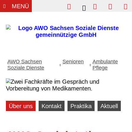
Einfache Sprache
Vergrößern
Kontrast
Su
MENÜ
Wi
A
AWO Sachsen
Senioren
Ambulante
Soziale Dienste
Pflege
Über uns
Kontakt
Praktika
Aktuell