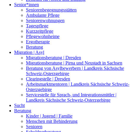
Senior*innen
Seniorenbegegnungsstätten
Ambulante Pflege
Seniorenwohnungen
Tagespflege
Kurzzeitpflege
Pflegewohnheime
Ergotherapie
Beratung
Migration | Asyl
Migrationsberatung | Dresden
Migrationsberatung | Pirna und Neustadt in Sachsen
Beratung von Asylbewerbern | Landkreis Sächsische
Schweiz-Osterzgebirge
Clearingstelle | Dresden
Arbeitsmarktmentoren | Landkreis Sächsische Schweiz-
Osterzgebirge
Servicestelle für Sprach- und Integrationsmittler |
Landkreis Sächsische Schweiz-Osterzgebirge
Sucht
Beratung
Kinder | Jugend | Familie
Menschen mit Behinderung
Senioren
Schuldnerberatung