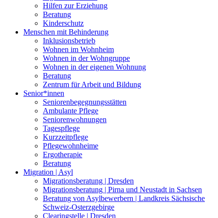
Hilfen zur Erziehung
Beratung
Kinderschutz
Menschen mit Behinderung
Inklusionsbetrieb
Wohnen im Wohnheim
Wohnen in der Wohngruppe
Wohnen in der eigenen Wohnung
Beratung
Zentrum für Arbeit und Bildung
Senior*innen
Seniorenbegegnungsstätten
Ambulante Pflege
Seniorenwohnungen
Tagespflege
Kurzzeitpflege
Pflegewohnheime
Ergotherapie
Beratung
Migration | Asyl
Migrationsberatung | Dresden
Migrationsberatung | Pirna und Neustadt in Sachsen
Beratung von Asylbewerbern | Landkreis Sächsische
Schweiz-Osterzgebirge
Clearingstelle | Dresden