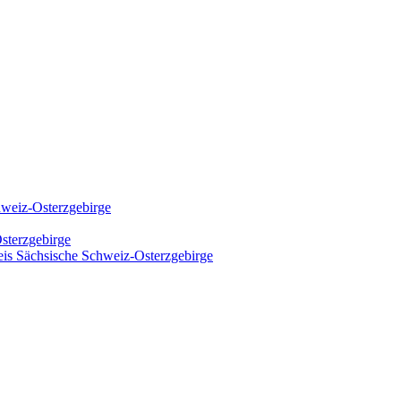
hweiz-Osterzgebirge
sterzgebirge
kreis Sächsische Schweiz-Osterzgebirge