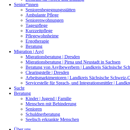
Senior*innen
Seniorenbegegnungsstätten
Ambulante Pflege
Seniorenwohnungen
Tagespflege
Kurzzeitpflege
Pflegewohnheime
Ergotherapie
Beratung
Migration | Asyl
Migrationsberatung | Dresden
Migrationsberatung | Pirna und Neustadt in Sachsen
Beratung von Asylbewerbern | Landkreis Sächsische Sc
Clearingstelle | Dresden
Arbeitsmarktmentoren | Landkreis Sächsische Schweiz-O
Servicestelle für Sprach- und Integrationsmittler | Land
Sucht
Beratung
Kinder | Jugend | Familie
Menschen mit Behinderung
Senioren
Schuldnerberatung
Seelisch erkrankte Menschen
Über uns