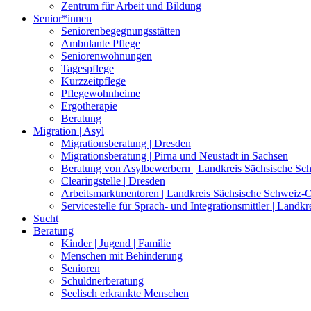
Zentrum für Arbeit und Bildung
Senior*innen
Seniorenbegegnungsstätten
Ambulante Pflege
Seniorenwohnungen
Tagespflege
Kurzzeitpflege
Pflegewohnheime
Ergotherapie
Beratung
Migration | Asyl
Migrationsberatung | Dresden
Migrationsberatung | Pirna und Neustadt in Sachsen
Beratung von Asylbewerbern | Landkreis Sächsische Sc
Clearingstelle | Dresden
Arbeitsmarktmentoren | Landkreis Sächsische Schweiz-O
Servicestelle für Sprach- und Integrationsmittler | Land
Sucht
Beratung
Kinder | Jugend | Familie
Menschen mit Behinderung
Senioren
Schuldnerberatung
Seelisch erkrankte Menschen