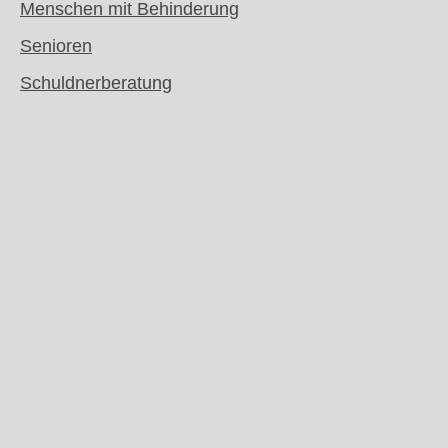
Menschen mit Behinderung
Senioren
Schuldnerberatung
Seelisch erkrankte Menschen
Weitere Angebote
Migration | Asyl
Sucht
DMS
Sicherheitregeln für Fremdfirmen
Erklärung Barrierefreiheit
Datenschutzerklärung