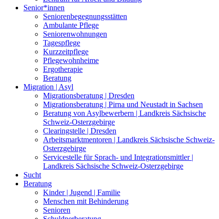
Senior*innen
Seniorenbegegnungsstätten
Ambulante Pflege
Seniorenwohnungen
Tagespflege
Kurzzeitpflege
Pflegewohnheime
Ergotherapie
Beratung
Migration | Asyl
Migrationsberatung | Dresden
Migrationsberatung | Pirna und Neustadt in Sachsen
Beratung von Asylbewerbern | Landkreis Sächsische
Schweiz-Osterzgebirge
Clearingstelle | Dresden
Arbeitsmarktmentoren | Landkreis Sächsische Schweiz-
Osterzgebirge
Servicestelle für Sprach- und Integrationsmittler |
Landkreis Sächsische Schweiz-Osterzgebirge
Sucht
Beratung
Kinder | Jugend | Familie
Menschen mit Behinderung
Senioren
Schuldnerberatung