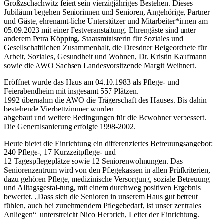
Großzschachwitz feiert sein vierzigjähriges Bestehen. Dieses
Jubiläum begehen Seniorinnen und Senioren, Angehörige, Partner
und Gäste, ehrenamt-liche Unterstützer und Mitarbeiter*innen am
05.09.2023 mit einer Festveranstaltung. Ehrengäste sind unter
anderem Petra Köpping, Staatsministerin für Soziales und
Gesellschaftlichen Zusammenhalt, die Dresdner Beigeordnete für
Arbeit, Soziales, Gesundheit und Wohnen, Dr. Kristin Kaufmann
sowie die AWO Sachsen Landesvorsitzende Margit Weihnert.
Eröffnet wurde das Haus am 04.10.1983 als Pflege- und
Feierabendheim mit insgesamt 557 Plätzen.
1992 übernahm die AWO die Trägerschaft des Hauses. Bis dahin
bestehende Vierbettzimmer wurden
abgebaut und weitere Bedingungen für die Bewohner verbessert.
Die Generalsanierung erfolgte 1998-2002.
Heute bietet die Einrichtung ein differenziertes Betreuungsangebot:
240 Pflege-, 17 Kurzzeitpflege- und
12 Tagespflegeplätze sowie 12 Seniorenwohnungen. Das
Seniorenzentrum wird von den Pflegekassen in allen Prüfkriterien,
dazu gehören Pflege, medizinische Versorgung, soziale Betreuung
und Alltagsgestal-tung, mit einem durchweg positiven Ergebnis
bewertet. „Dass sich die Senioren in unserem Haus gut betreut
fühlen, auch bei zunehmendem Pflegebedarf, ist unser zentrales
Anliegen“, unterstreicht Nico Herbrich, Leiter der Einrichtung.