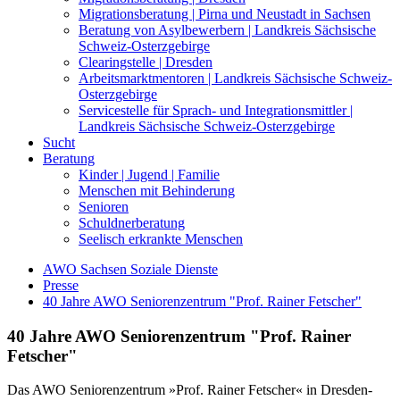
Migrationsberatung | Pirna und Neustadt in Sachsen
Beratung von Asylbewerbern | Landkreis Sächsische
Schweiz-Osterzgebirge
Clearingstelle | Dresden
Arbeitsmarktmentoren | Landkreis Sächsische Schweiz-
Osterzgebirge
Servicestelle für Sprach- und Integrationsmittler |
Landkreis Sächsische Schweiz-Osterzgebirge
Sucht
Beratung
Kinder | Jugend | Familie
Menschen mit Behinderung
Senioren
Schuldnerberatung
Seelisch erkrankte Menschen
AWO Sachsen Soziale Dienste
Presse
40 Jahre AWO Seniorenzentrum "Prof. Rainer Fetscher"
40 Jahre AWO Seniorenzentrum "Prof. Rainer
Fetscher"
Das AWO Seniorenzentrum »Prof. Rainer Fetscher« in Dresden-