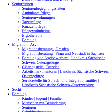
Senior*innen
Seniorenbegegnungsstätten
Ambulante Pflege
Seniorenwohnungen
Tagespflege
Kurzzeitpflege
Pflegewohnheime
Ergotherapie
Beratung
Migration | Asyl
Migrationsberatung | Dresden
Migrationsberatung | Pirna und Neustadt in Sachsen
Beratung von Asylbewerbern | Landkreis Sächsische
Schweiz-Osterzgebirge
Clearingstelle | Dresden
Arbeitsmarktmentoren | Landkreis Sächsische Schweiz-
Osterzgebirge
Servicestelle für Sprach- und Integrationsmittler |
Landkreis Sächsische Schweiz-Osterzgebirge
Sucht
Beratung
Kinder | Jugend | Familie
Menschen mit Behinderung
Senioren
Schuldnerberatung