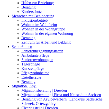
Hilfen zur Erziehung
Beratung
Kinderschutz
Menschen mit Behinderung
Inklusionsbetrieb
Wohnen im Wohnheim
Wohnen in der Wohngruppe
Wohnen in der eigenen Wohnung
Beratung
Zentrum für Arbeit und Bildung
Senior*innen
Seniorenbegegnungsstätten
Ambulante Pflege
Seniorenwohnungen
Tagespflege
Kurzzeitpflege
Pflegewohnheime
Ergotherapie
Beratung
Migration | Asyl
Migrationsberatung | Dresden
Migrationsberatung | Pirna und Neustadt in Sachsen
Beratung von Asylbewerbern | Landkreis Sächsische
Schweiz-Osterzgebirge
Clearingstelle | Dresden