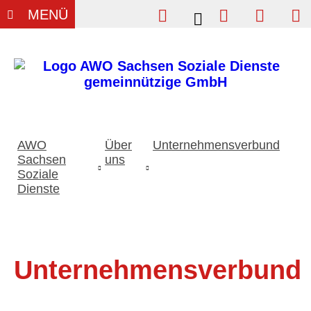
Einfache Sprache
Vergrößern
Kontrast
Su
MENÜ
Wi
U
AWO
Über
Unternehmensverbund
Sachsen
uns
Soziale
Dienste
Unternehmensverbund