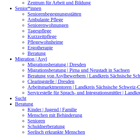
Zentrum für Arbeit und Bildung
Senior*innen
Seniorenbegegnungsstätten
Ambulante Pflege
Seniorenwohnungen
Tagespflege
Kurzzeitpflege
Pflegewohnheime
Ergotherapie
Beratung
Migration | Asyl
Migrationsberatung | Dresden
Migrationsberatung | Pirna und Neustadt in Sachsen
Beratung von Asylbewerbern | Landkreis Sächsische Sc
Clearingstelle | Dresden
Arbeitsmarktmentoren | Landkreis Sächsische Schweiz-O
Servicestelle für Sprach- und Integrationsmittler | Land
Sucht
Beratung
Kinder | Jugend | Familie
Menschen mit Behinderung
Senioren
Schuldnerberatung
Seelisch erkrankte Menschen