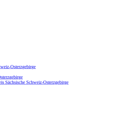
hweiz-Osterzgebirge
sterzgebirge
kreis Sächsische Schweiz-Osterzgebirge