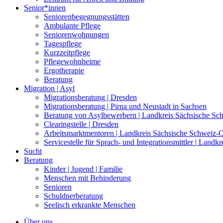
Senior*innen
Seniorenbegegnungsstätten
Ambulante Pflege
Seniorenwohnungen
Tagespflege
Kurzzeitpflege
Pflegewohnheime
Ergotherapie
Beratung
Migration | Asyl
Migrationsberatung | Dresden
Migrationsberatung | Pirna und Neustadt in Sachsen
Beratung von Asylbewerbern | Landkreis Sächsische Sc
Clearingstelle | Dresden
Arbeitsmarktmentoren | Landkreis Sächsische Schweiz-O
Servicestelle für Sprach- und Integrationsmittler | Land
Sucht
Beratung
Kinder | Jugend | Familie
Menschen mit Behinderung
Senioren
Schuldnerberatung
Seelisch erkrankte Menschen
Über uns