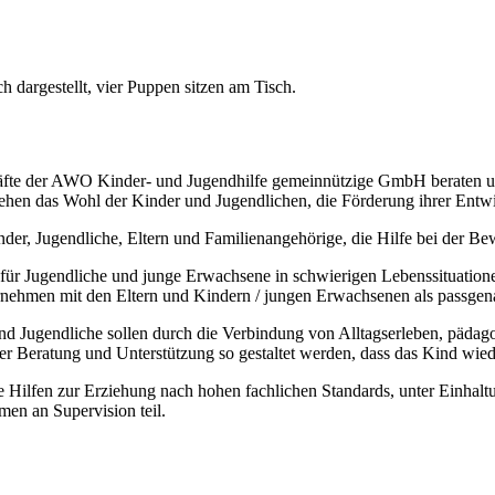
fte der AWO Kinder- und Jugendhilfe gemeinnützige GmbH beraten und 
ehen das Wohl der Kinder und Jugendlichen, die Förderung ihrer Entwi
inder, Jugendliche, Eltern und Familienangehörige, die Hilfe bei der B
n für Jugendliche und junge Erwachsene in schwierigen Lebenssituatio
ehmen mit den Eltern und Kindern / jungen Erwachsenen als passgenaue
nd Jugendliche sollen durch die Verbindung von Alltagserleben, pädag
r Beratung und Unterstützung so gestaltet werden, dass das Kind wiede
e Hilfen zur Erziehung nach hohen fachlichen Standards, unter Einhalt
en an Supervision teil.