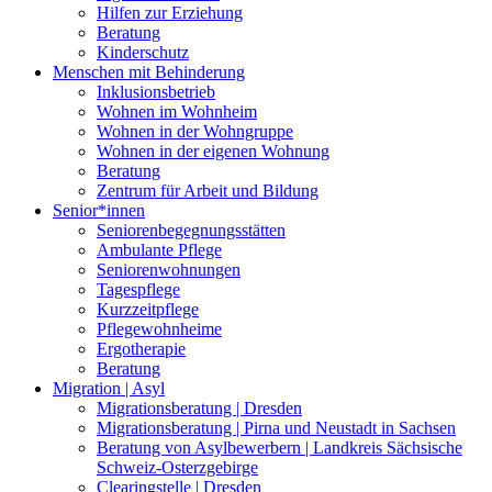
Hilfen zur Erziehung
Beratung
Kinderschutz
Menschen mit Behinderung
Inklusionsbetrieb
Wohnen im Wohnheim
Wohnen in der Wohngruppe
Wohnen in der eigenen Wohnung
Beratung
Zentrum für Arbeit und Bildung
Senior*innen
Seniorenbegegnungsstätten
Ambulante Pflege
Seniorenwohnungen
Tagespflege
Kurzzeitpflege
Pflegewohnheime
Ergotherapie
Beratung
Migration | Asyl
Migrationsberatung | Dresden
Migrationsberatung | Pirna und Neustadt in Sachsen
Beratung von Asylbewerbern | Landkreis Sächsische
Schweiz-Osterzgebirge
Clearingstelle | Dresden