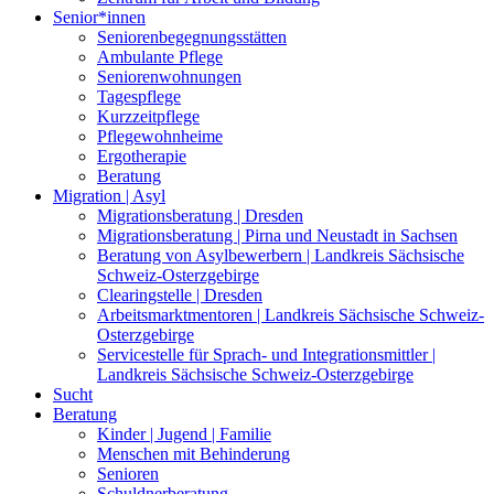
Senior*innen
Seniorenbegegnungsstätten
Ambulante Pflege
Seniorenwohnungen
Tagespflege
Kurzzeitpflege
Pflegewohnheime
Ergotherapie
Beratung
Migration | Asyl
Migrationsberatung | Dresden
Migrationsberatung | Pirna und Neustadt in Sachsen
Beratung von Asylbewerbern | Landkreis Sächsische
Schweiz-Osterzgebirge
Clearingstelle | Dresden
Arbeitsmarktmentoren | Landkreis Sächsische Schweiz-
Osterzgebirge
Servicestelle für Sprach- und Integrationsmittler |
Landkreis Sächsische Schweiz-Osterzgebirge
Sucht
Beratung
Kinder | Jugend | Familie
Menschen mit Behinderung
Senioren
Schuldnerberatung